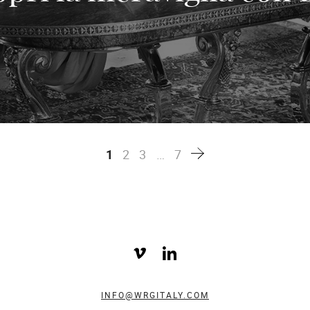
1
2
3
…
7
INFO@WRGITALY.COM