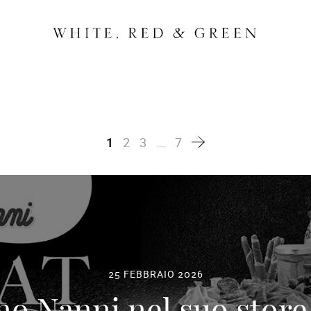
1
2
3
…
7
25 FEBBRAIO 2026
o Nanni nel suo store 