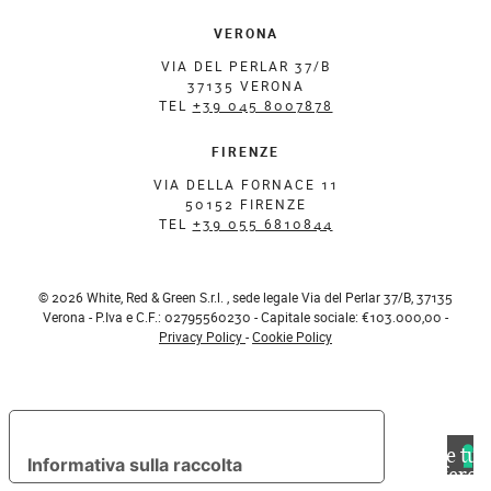
VERONA
VIA DEL PERLAR 37/B
37135 VERONA
TEL
+39 045 8007878
FIRENZE
VIA DELLA FORNACE 11
50152 FIRENZE
TEL
+39 055 6810844
© 2026 White, Red & Green S.r.l. , sede legale Via del Perlar 37/B, 37135
Verona - P.Iva e C.F.: 02795560230 - Capitale sociale: €103.000,00 -
Privacy Policy
-
Cookie Policy
Le tue preferenze relative alla privacy
Le tue
Informativa sulla raccolta
preferen