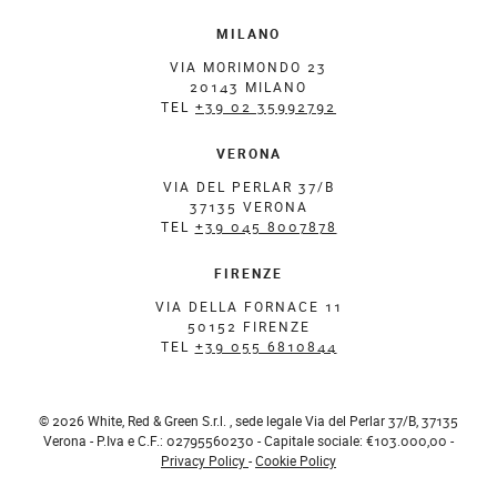
MILANO
VIA MORIMONDO 23
20143 MILANO
TEL
+39 02 35992792
VERONA
VIA DEL PERLAR 37/B
37135 VERONA
TEL
+39 045 8007878
FIRENZE
VIA DELLA FORNACE 11
50152 FIRENZE
TEL
+39 055 6810844
© 2026 White, Red & Green S.r.l. , sede legale Via del Perlar 37/B, 37135
Verona - P.Iva e C.F.: 02795560230 - Capitale sociale: €103.000,00 -
Privacy Policy
-
Cookie Policy