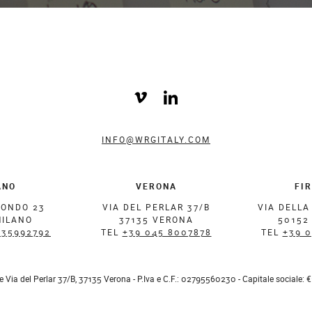
INFO@WRGITALY.COM
ANO
VERONA
FI
MONDO 23
VIA DEL PERLAR 37/B
VIA DELLA
MILANO
37135 VERONA
50152
 35992792
TEL
+39 045 8007878
TEL
+39 
ale Via del Perlar 37/B, 37135 Verona - P.Iva e C.F.: 02795560230 - Capitale sociale: