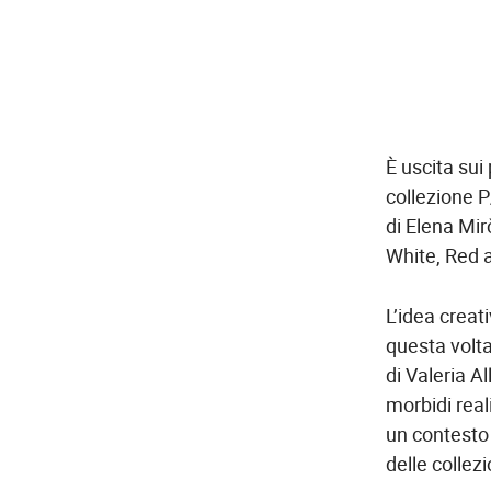
È uscita sui
collezione 
di Elena Mir
White, Red 
L’idea creat
questa volta
di Valeria A
morbidi real
u
n contesto
delle collez