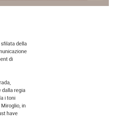
sfilata della
omunicazione
ment di
trada,
 dalla regia
a i toni
o Miroglio,
in
ust have