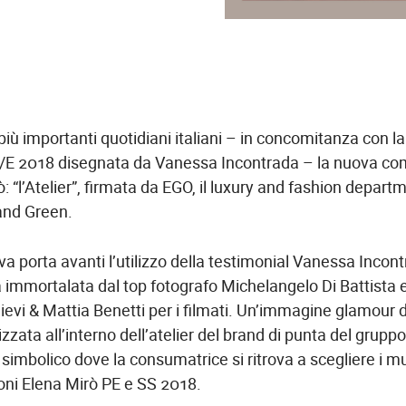
 più importanti quotidiani italiani – in concomitanza con la 
P/E 2018 disegnata da Vanessa Incontrada – la nuova c
ò: “l’Atelier”, firmata da EGO, il luxury and fashion depart
and Green.
iva porta avanti l’utilizzo della testimonial Vanessa Incon
 immortalata dal top fotografo Michelangelo Di Battista e
llievi & Mattia Benetti per i filmati. Un’immagine glamour d
izzata all’interno dell’atelier del brand di punta del grupp
 simbolico dove la consumatrice si ritrova a scegliere i m
ioni Elena Mirò PE e SS 2018.