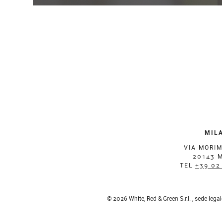
MIL
VIA MORI
20143 
TEL
+39 02
© 2026 White, Red & Green S.r.l. , sede leg