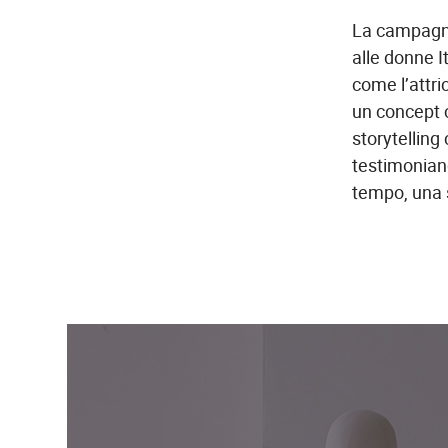
La
campagna
alle donne I
come l’attri
un concept
storytelling
testimoniand
tempo,
una 