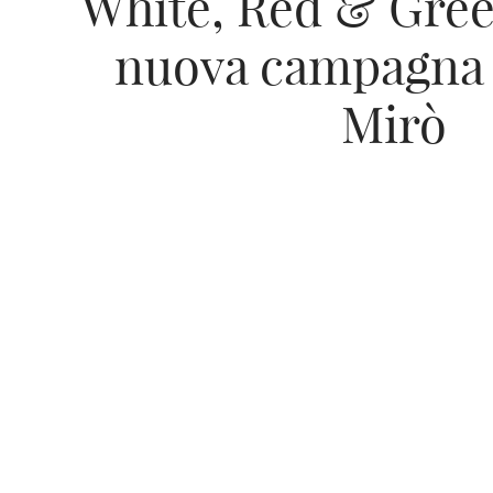
White, Red & Gree
nuova campagna 
Mirò