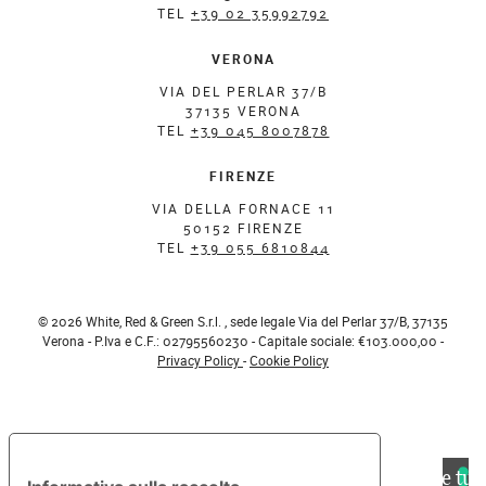
TEL
+39 02 35992792
VERONA
VIA DEL PERLAR 37/B
37135 VERONA
TEL
+39 045 8007878
FIRENZE
VIA DELLA FORNACE 11
50152 FIRENZE
TEL
+39 055 6810844
© 2026 White, Red & Green S.r.l. , sede legale Via del Perlar 37/B, 37135
Verona - P.Iva e C.F.: 02795560230 - Capitale sociale: €103.000,00 -
Privacy Policy
-
Cookie Policy
Le tue preferenze relative alla privacy
Le tue